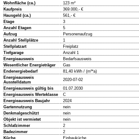
Wohnfläche (ca.)
123 m²
Kaufpreis
369.000,- €
Hausgeld (ca.)
561,- €
Etage
3
Anzahl Etagen
5
Aufzug
Personenaufzug
Anzahl Stellplätze
1
Stellplatzart
Freiplatz
Tiefgarage
Anzahl 1
Energieausweis
Bedarfsausweis
Wesentlicher Energieträger
Gas
Endenergiebedarf
81,40 kWh / (m²*a)
Energieausweis
2020-07-02
Ausstelldatum
Energieausweis gültig bis
01.07.2030
Energieausweis Werteklasse
C
Energieausweis Baujahr
2024
Gartennutzung
nein
Denkmalgeschützt
nein
Objekt ist vermietet
nein
Schlafzimmer
2
Badezimmer
2
Küche
Einbauküche