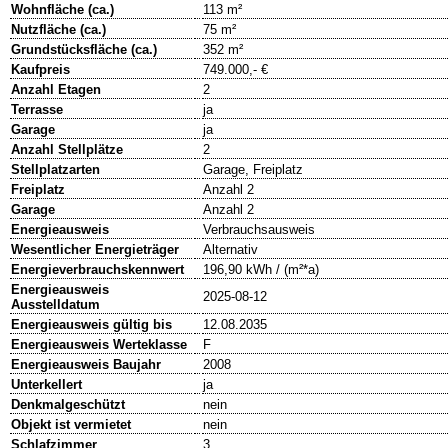
Wohnfläche (ca.)
113 m²
Nutzfläche (ca.)
75 m²
Grundstücksfläche (ca.)
352 m²
Kaufpreis
749.000,- €
Anzahl Etagen
2
Terrasse
ja
Garage
ja
Anzahl Stellplätze
2
Stellplatzarten
Garage, Freiplatz
Freiplatz
Anzahl 2
Garage
Anzahl 2
Energieausweis
Verbrauchsausweis
Wesentlicher Energieträger
Alternativ
Energieverbrauchskennwert
196,90 kWh / (m²*a)
Energieausweis
2025-08-12
Ausstelldatum
Energieausweis gültig bis
12.08.2035
Energieausweis Werteklasse
F
Energieausweis Baujahr
2008
Unterkellert
ja
Denkmalgeschützt
nein
Objekt ist vermietet
nein
Schlafzimmer
3