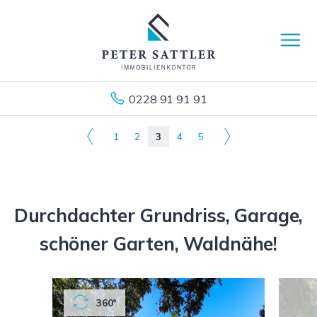
0228 91 91 91
1
2
3
4
5
Durchdachter Grundriss, Garage,
schöner Garten, Waldnähe!
360°