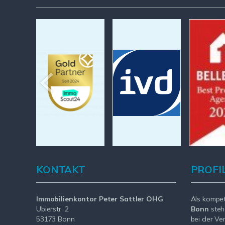
KONTAKT
PROFI
Immobilienkontor Peter Sattler OHG
Als kompe
Ubierstr. 2
Bonn
steh
53173 Bonn
bei der Ve