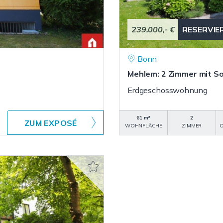
239.000,- €
RESERVIE
Bonn
Mehlem: 2 Zimmer mit S
Erdgeschosswohnung
61 m²
2
ZUM EXPOSÉ
WOHNFLÄCHE
ZIMMER
O