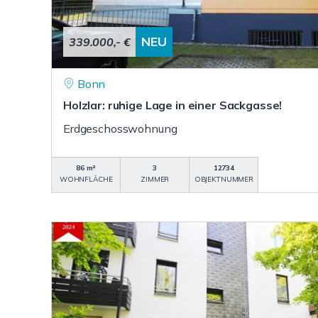
NEU
339.000,- €
Bonn
Holzlar: ruhige Lage in einer Sackgasse!
Erdgeschosswohnung
86 m²
3
12734
WOHNFLÄCHE
ZIMMER
OBJEKTNUMMER