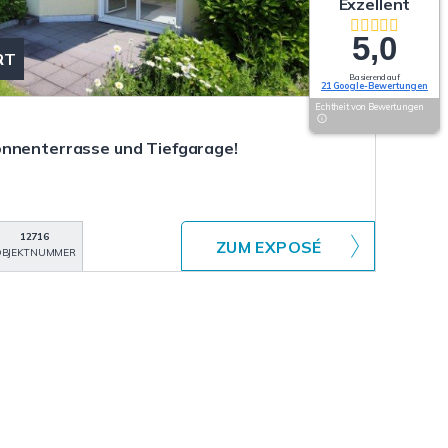
Exzellent
5,0
RT
Basierend auf
21 Google-Bewertungen
Echtheit von Bewertungen
onnenterrasse und Tiefgarage!
12716
ZUM EXPOSÉ
BJEKTNUMMER