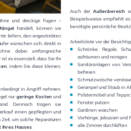
Auch der
Außenbereich
so
Beispielsweise empfiehlt es 
hähne und dreckige Fugen –
benötigte persönliche Besit
Mängel
handelt, können sie
e liefern, den angestrebten
Arbeitsliste vor der Besichti
äufer wünschen sich, direkt in
Schränke, Regale, Sch
ohne dabei umfangreiche
aufräumen und reinigen
t es essenziell, dass Sie Ihr
Sanitäranlagen von Ver
ten
, indem Sie diese kleinen,
befreien
Schmutzwäsche verstau
Gerümpel und Staub in Ab
 unbedingt in Angriff nehmen.
Polstermöbel und Teppi
egel nur
geringe Kosten
und
Fenster putzen
wand. Dennoch tragen sie
Gardinen waschen
Verkauf einen gepflegten und
Vorhänge, Jalousien und 
 Zeit, um solche Reparaturen
alle Zimmer durchlüften
t Ihres Hauses
.