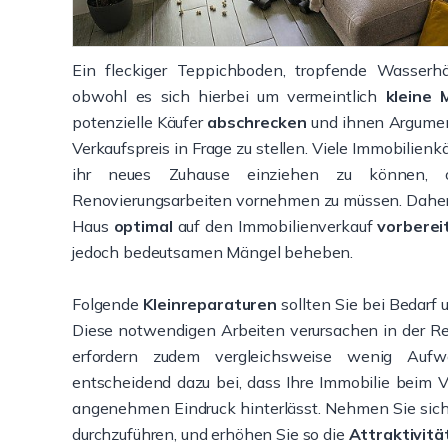
Ein fleckiger Teppichboden, tropfende Wasser
obwohl es sich hierbei um vermeintlich
kleine 
potenzielle Käufer
abschrecken
und ihnen Argument
Verkaufspreis in Frage zu stellen. Viele Immobilienk
ihr neues Zuhause einziehen zu können, 
Renovierungsarbeiten vornehmen zu müssen. Daher is
Haus
optimal
auf den Immobilienverkauf
vorberei
jedoch bedeutsamen Mängel beheben.
Folgende
Kleinreparaturen
sollten Sie bei Bedarf
Diese notwendigen Arbeiten verursachen in der R
erfordern zudem vergleichsweise wenig Auf
entscheidend dazu bei, dass Ihre Immobilie beim 
angenehmen Eindruck hinterlässt. Nehmen Sie sich
durchzuführen, und erhöhen Sie so die
Attraktivitä