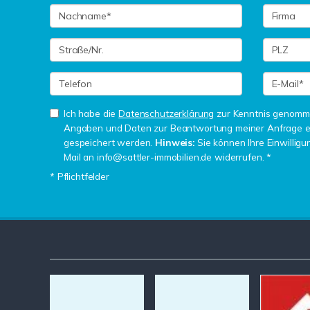
Ich habe die
Datenschutzerklärung
zur Kenntnis genomme
Angaben und Daten zur Beantwortung meiner Anfrage e
gespeichert werden.
Hinweis:
Sie können Ihre Einwilligun
Mail an info@sattler-immobilien.de widerrufen. *
* Pflichtfelder