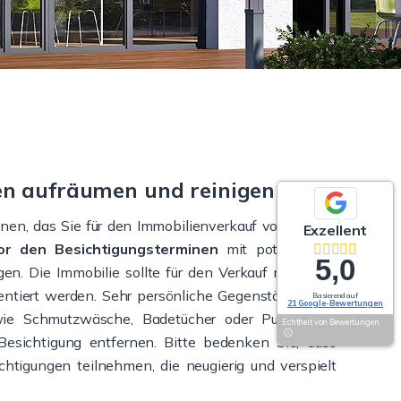
en aufräumen und reinigen
n, das Sie für den Immobilienverkauf vorbereiten
Exzellent
or den Besichtigungsterminen
mit potenziellen
5,0
en. Die Immobilie sollte für den Verkauf möglichst
entiert werden. Sehr persönliche Gegenstände, wie
Basierend auf
21 Google-Bewertungen
wie Schmutzwäsche, Badetücher oder Putzlappen
Echtheit von Bewertungen
 Besichtigung entfernen. Bitte bedenken Sie, dass
htigungen teilnehmen, die neugierig und verspielt