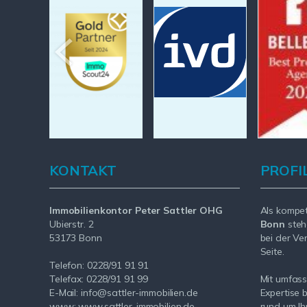
KONTAKT
PROFI
Immobilienkontor Peter Sattler OHG
Als kompe
Ubierstr. 2
Bonn
steh
53173 Bonn
bei der Ve
Seite.
Telefon: 0228/91 91 91
Telefax: 0228/91 91 99
Mit umfas
E-Mail: info@sattler-immobilien.de
Expertise 
www: www.sattler-immobilien.de
rund um Ih