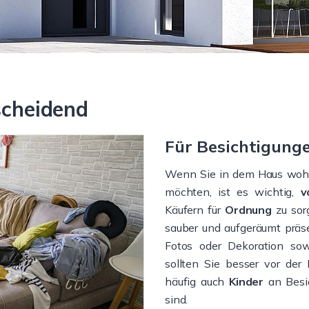
scheidend
Für Besichtigung
Wenn Sie in dem Haus wohne
möchten, ist es wichtig,
v
Käufern für
Ordnung
zu sorg
sauber und aufgeräumt präs
Fotos oder Dekoration so
sollten Sie besser vor der
häufig auch
Kinder
an Besic
sind.