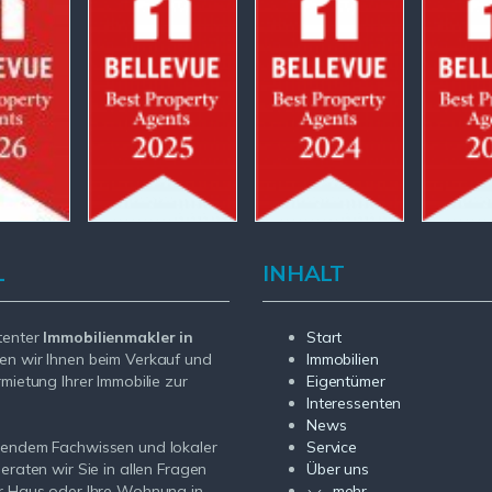
L
INHALT
tenter
Immobilienmakler in
Start
en wir Ihnen beim Verkauf und
Immobilien
rmietung Ihrer Immobilie zur
Eigentümer
Interessenten
News
sendem Fachwissen und lokaler
Service
beraten wir Sie in allen Fragen
Über uns
r Haus oder Ihre Wohnung in
mehr