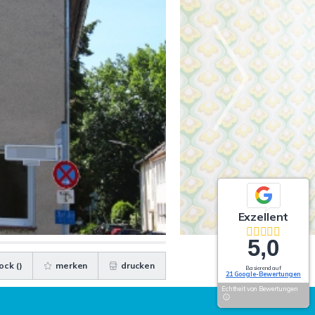
Exzellent
5,0
ock (
)
merken
drucken
Basierend auf
21 Google-Bewertungen
Echtheit von Bewertungen