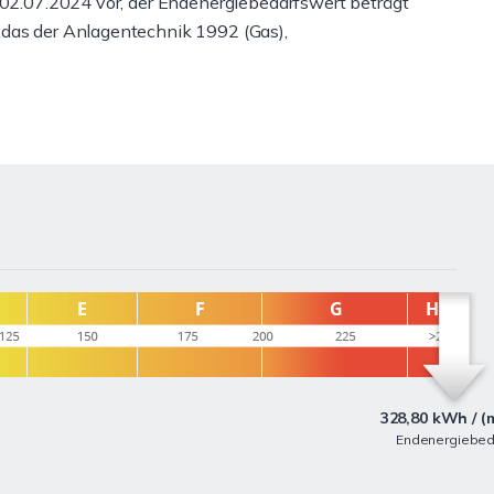
m 02.07.2024 vor, der Endenergiebedarfswert beträgt
 das der Anlagentechnik 1992 (Gas),
328,80 kWh / (
Endenergiebed