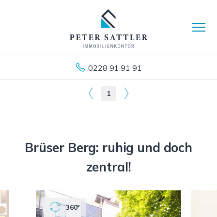
0228 91 91 91
1
Brüser Berg: ruhig und doch
zentral!
360°