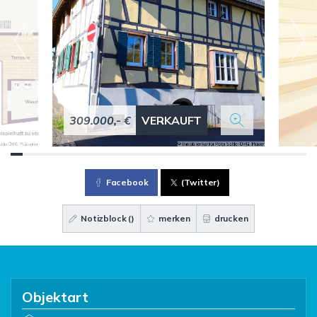
309.000,- €
VERKAUFT
Facebook
(Twitter)
Notizblock (
)
merken
drucken
Objektart