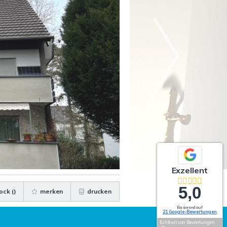
Exzellent
5,0
ock (
)
merken
drucken
Basierend auf
21 Google-Bewertungen
Echtheit von Bewertungen