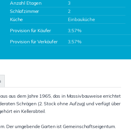
Anzahl Etagen
3
Schlafzimmer
2
Küche
Einbauküche
Provision für Käufer
3,57%
Provision für Verkäufer
3,57%
s
us aus dem Jahre 1965, das in Massivbauweise errichtet
raten Schrägen (2. Stock ohne Aufzug) und verfügt über
ehört ein Kellerabteil.
aum. Der umgebende Garten ist Gemeinschaftseigentum.