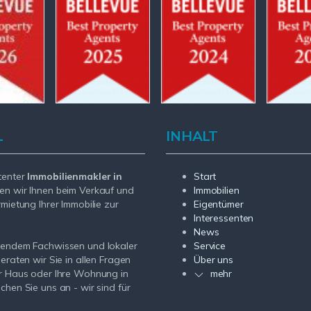
L
INHALT
tenter
Immobilienmakler in
Start
en wir Ihnen beim Verkauf und
Immobilien
rmietung Ihrer Immobilie zur
Eigentümer
Interessenten
News
sendem Fachwissen und lokaler
Service
beraten wir Sie in allen Fragen
Über uns
r Haus oder Ihre Wohnung in
mehr
chen Sie uns an - wir sind für