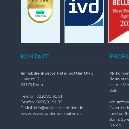
KONTAKT
PROFI
Immobilienkontor Peter Sattler OHG
Als kompe
Ubierstr. 2
Bonn
steh
53173 Bonn
bei der Ve
Seite.
Telefon: 0228/91 91 91
Telefax: 0228/91 91 99
Mit umfas
E-Mail: info@sattler-immobilien.de
Expertise 
www: www.sattler-immobilien.de
rund um Ih
Bonn. Spre
Sie da.