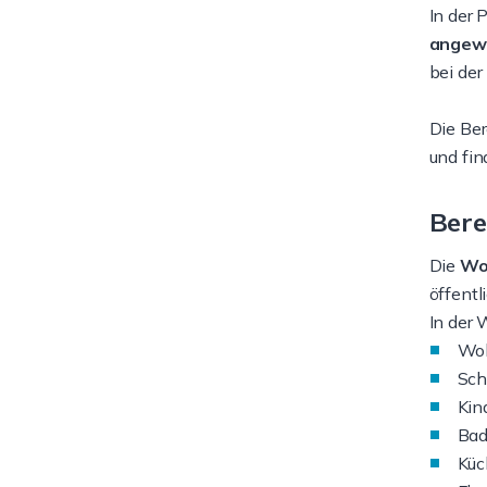
In der 
angew
bei der
Die Be
und fi
Ber
Die
Wo
öffentl
In der
Wo
Sch
Kin
Bad
Küc