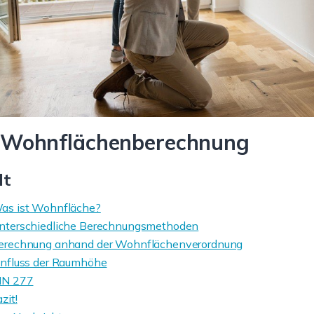
er kühl, im
Niederbachem:
warm: viele
gemütliches Haus mit
ariabel nutzbar!
Spielwiese vis-à-vis!
UM EXPOSE
ZUM EXPOSE
 Wohnflächenberechnung
lt
as ist Wohnfläche?
nterschiedliche Berechnungsmethoden
erechnung anhand der Wohnflächenverordnung
influss der Raumhöhe
IN 277
zit!