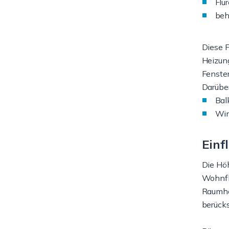
Flu
beh
Diese 
Heizun
Fenster
Darüber
Bal
Win
Einf
Die Hö
Wohnfl
Raumh
berücks