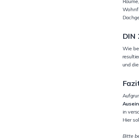
Räume,
Wohnfl
Dachge
DIN 
Wie be
resulti
und die
Fazit
Aufgru
Ausei
in ver
Hier so
Bitte b