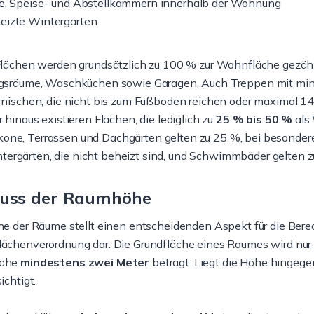
re, Speise- und Abstellkammern innerhalb der Wohnung
eizte Wintergärten
Flächen werden grundsätzlich zu 100 % zur Wohnfläche gezäh
gsräume, Waschküchen sowie Garagen. Auch Treppen mit mind
nischen, die nicht bis zum Fußboden reichen oder maximal 14 c
 hinaus existieren Flächen, die lediglich zu
25 % bis 50 %
als
kone, Terrassen und Dachgärten gelten zu 25 %, bei besonder
tergärten, die nicht beheizt sind, und Schwimmbäder gelten 
luss der Raumhöhe
he der Räume stellt einen entscheidenden Aspekt für die Be
ächenverordnung dar. Die Grundfläche eines Raumes wird nur
öhe
mindestens zwei Meter
beträgt. Liegt die Höhe hingegen
ichtigt.