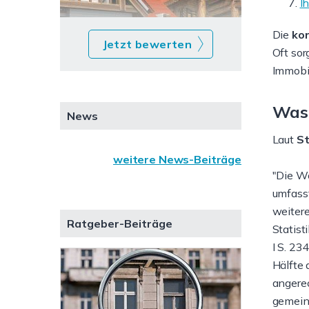
I
Die
ko
Jetzt bewerten
Oft so
Immobil
Was 
News
Laut
St
weitere News-Beiträge
"Die Wo
umfass
weitere
Ratgeber-Beiträge
Statis
I S. 23
Hälfte 
angere
gemein