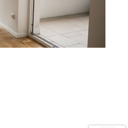
Röttgen: viel Platz im
Gartenfreuden,
Haus und im Garten
Raumwunder,
Nutzungsvaria
ZUM EXPOSE
ZUM EXPO