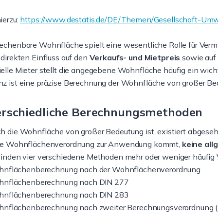
ierzu:
https://www.destatis.de/DE/Themen/Gesellschaft-Um
en als
Wohnung behalten oder
echenbare Wohnfläche spielt eine wesentliche Rolle für Vermie
nlage in Bonn
verkaufen in Bonn?
 direkten Einfluss auf den
Verkaufs- und Mietpreis
sowie auf
er Immobilie als
elle Mieter stellt die angegebene Wohnfläche häufig ein wich
Wer eine Eigentumswohnung in
ge in Bonn zählt zu den
nz ist eine präzise Berechnung der Wohnfläche von großer Be
Bonn besitzt, verfügt über einen
 Möglichkeiten...
hohen Anlagewert. Doch frühe...
weiter
rschiedliche Berechnungsmethoden
ch die Wohnfläche von großer Bedeutung ist, existiert abges
die Wohnflächenverordnung zur Anwendung kommt,
keine al
 finden vier verschiedene Methoden mehr oder weniger häufig
nflächenberechnung nach der Wohnflächenverordnung
nflächenberechnung nach DIN 277
nflächenberechnung nach DIN 283
nflächenberechnung nach zweiter Berechnungsverordnung (I