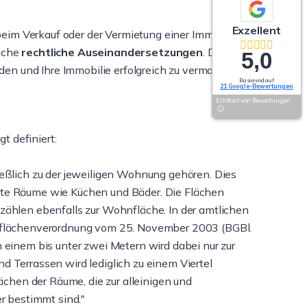
Exzellent
eim Verkauf oder der Vermietung einer Immobilie.
liche
rechtliche Auseinandersetzungen
. Das
5,0
iden und Ihre Immobilie erfolgreich zu vermarkten.
Basierend auf
21 Google-Bewertungen
Echtheit von Bewertungen
t definiert:
ießlich zu der jeweiligen Wohnung gehören. Dies
ate Räume wie Küchen und Bäder. Die Flächen
zählen ebenfalls zur Wohnfläche. In der amtlichen
hnflächenverordnung vom 25. November 2003 (BGBl.
 einem bis unter zwei Metern wird dabei nur zur
 Terrassen wird lediglich zu einem Viertel
hen der Räume, die zur alleinigen und
 bestimmt sind."