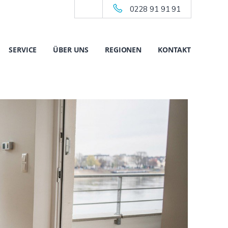
0228 91 91 91
SERVICE
ÜBER UNS
REGIONEN
KONTAKT
360°
360°
NEU
NEU