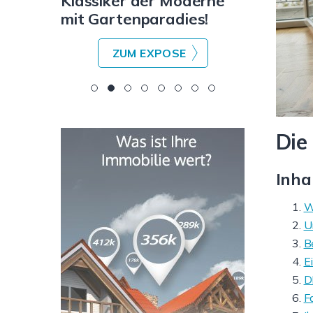
ge in
Klassiker der Moderne
Im Somm
mit Gartenparadies!
Winter 
Räume, v
ZUM EXPOSE
Z
Die
Inha
W
U
B
E
D
Fa