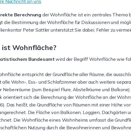
hre Nachricht an uns
rrekte Berechnung
der Wohnfläche ist ein zentrales Thema b
rgt die Bestimmung der Wohnfläche für Diskussionen und mög
ienkontor Peter Sattler unterstützt Sie dabei, Fehler zu verme
ist Wohnfläche?
atistischem Bundesamt
wird der Begriff Wohnfläche wie folg
hnfläche entspricht der Grundfläche aller Räume, die ausschl
t alle Wohn-, Ess- und Schlafzimmer aber auch weitere separ
r Nebenräume (zum Beispiel Flure, Abstellräume und Balkone) 
tik orientiert sich die Berechnung der Wohnfläche an der Wo
46). Das heißt, die Grundfläche von Räumen mit einer Höhe von
angerechnet. Die Fläche von Balkonen, Loggien, Dachgärten und
chnet. Die Wohnfläche eines Wohnheims umfasst die Grundfläc
schaftlichen Nutzung durch die Bewohnerinnen und Bewohner