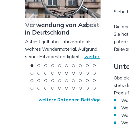
Siehe h
Verwendung von Asbest
Immobili
Die anr
en in
in Deutschland
Kapitala
Sie hat
en zur
Asbest galt über Jahrzehnte als
Der Kauf ein
potenzi
und
wahres Wundermaterial. Aufgrund
Kapitalanla
Releva
seiner Hitzebeständigkeit,...
weiter
beliebtesten
weiter
Unte
Obglei
ne
stets 
ie nicht
Praxis
weitere Ratgeber-Beiträge
Woh
Woh
Woh
Woh