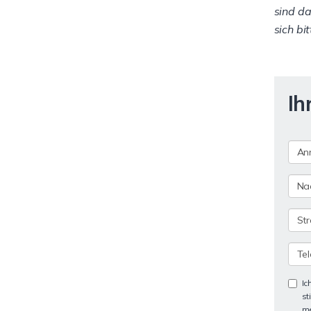
sind da
sich bi
Ih
Ic
st
me