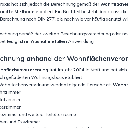
Praxis hat sich jedoch die Berechnung gemäß der
Wohnflächen
andte Methode
etabliert. Ein Nachteil besteht darin, dass di
 Berechnung nach DIN 277, die nach wie vor häufig genutzt wi
rechnung gemäß der zweiten Berechnungsverordnung oder nac
ndet
lediglich in Ausnahmefällen
Anwendung.
echnung anhand der Wohnflächenvero
hnflächenverordnung
trat im Jahr 2004 in Kraft und hat sic
ich geförderten Wohnungsbaus etabliert.
 Wohnflächenverordnung werden folgende Bereiche als
Wohnra
hnzimmer
lafzimmer
derzimmer
ezimmer und weitere Toilettenräume
hen und Esszimmer