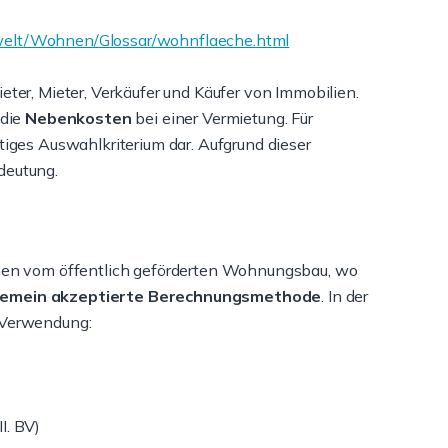
welt/Wohnen/Glossar/wohnflaeche.html
Steigende Bauzinsen
Fotos vom Profi
ter, Mieter, Verkäufer und Käufer von Immobilien.
2026
 die
Nebenkosten
bei einer Vermietung. Für
Der erste Eindruck ent
tiges Auswahlkriterium dar. Aufgrund dieser
Nach den starken
das gilt besonders be
deutung.
Preissteigerungen der Jahre 2015
Immobilienverkauf. Kau
bis 2022 befindet sich der
weiter
Immobilienmar...
weiter
ehen vom öffentlich geförderten Wohnungsbau, wo
lgemein akzeptierte Berechnungsmethode
. In der
 Verwendung:
I. BV)